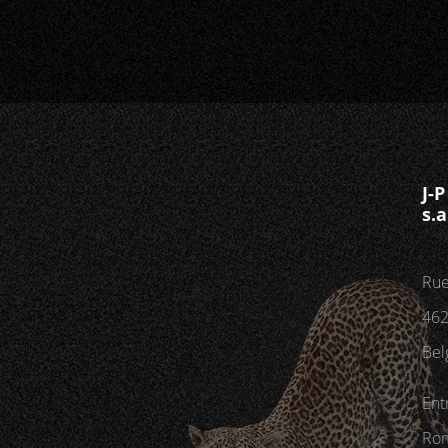
J-
s.a
Rue
462
Bel
Ent
Rom