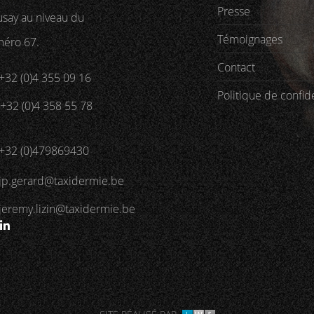
Presse
say au niveau du
Témoignages
éro 67.
Contact
+32 (0)4 355 09 16
Politique de confide
+32 (0)4 358 55 78
+32 (0)479869430
jp.gerard@taxidermie.be
jeremy.lizin@taxidermie.be