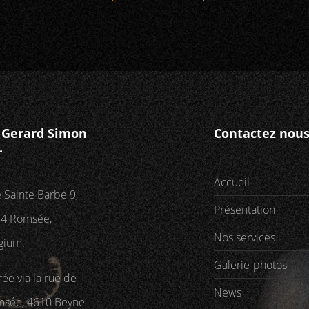
P Gerard Simon
Contactez nou
.
Accueil
 Sainte Barbe 9,
Présentation
4 Romsée,
Nos services
gium.
Galerie-photos
rée via la rue de
News
sée, 4610 Beyne