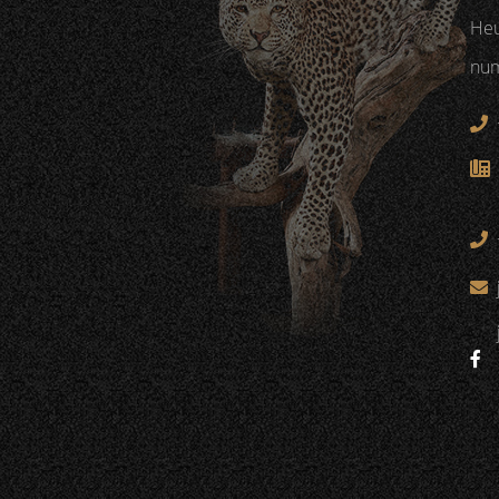
Heu
num